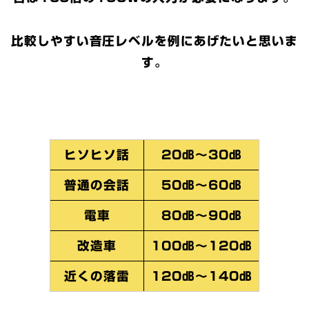
比較しやすい音圧レベルを例にあげたいと思いま
す。
ヒソヒソ話
20㏈～30㏈
普通の会話
50㏈～60㏈
電車
80㏈～90㏈
改造車
100㏈～120㏈
近くの落雷
120㏈～140㏈