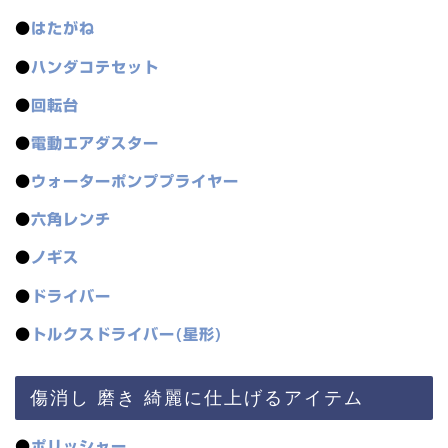
●
はたがね
●
ハンダコテセット
●
回転台
●
電動エアダスター
●
ウォーターポンププライヤー
●
六角レンチ
●
ノギス
●
ドライバー
●
トルクスドライバー(星形)
傷消し 磨き 綺麗に仕上げるアイテム
●
ポリッシャー