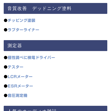
音質改善 デッドニング塗料
●
チッピング塗装
●
ラプターライナー
測定器
●
極性調べに検電ドライバー
●
テスター
●
LCRメーター
●
ESRメーター
●
音圧測定機
人気のオーディオ雑誌