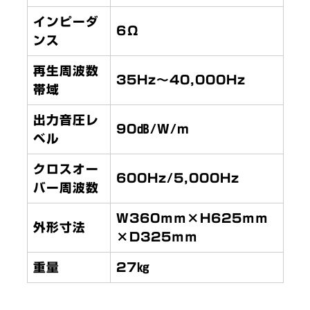
インピーダ
6Ω
ンス
再生周波数
35Hz～40,000Hz
帯域
出力音圧レ
90㏈/W/m
ベル
クロスオー
600Hz/5,000Hz
バー周波数
W360ｍｍ×H625ｍｍ
外形寸法
×D325ｍｍ
重量
27㎏