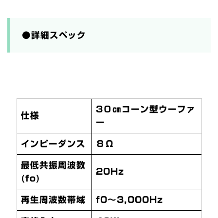
●詳細スペック
3０㎝コーン型ウーファ
仕様
ー
インピーダンス
８Ω
最低共振周波数
20Hz
(fo)
再生周波数帯域
f0～3,000Hz