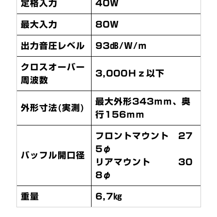
定格入力
40Ｗ
最大入力
80W
出力音圧レベル
93㏈/Ｗ/ｍ
クロスオーバー
3,000Ｈｚ以下
周波数
最大外形343ｍｍ、奥
外形寸法(実測)
行156ｍｍ
フロントマウント 27
5φ
バッフル開口径
リアマウント 30
8φ
重量
6,7㎏