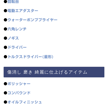
●
回転台
●
電動エアダスター
●
ウォーターポンププライヤー
●
六角レンチ
●
ノギス
●
ドライバー
●
トルクスドライバー(星形)
傷消し 磨き 綺麗に仕上げるアイテム
●
ポリッシャー
●
コンパウンド
●
オイルフィニッシュ