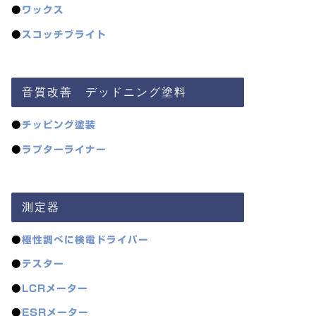
●
ワックス
●
スコッチブライト
音質改善 デッドニング塗料
●
チッピング塗装
●
ラプターライナー
測定器
●
極性調べに検電ドライバー
●
テスター
●
LCRメーター
●
ESRメーター