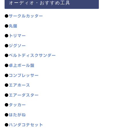
オーディオ・おすすめ工具
●
サークルカッター
●
丸鋸
●
トリマー
●
ジグソー
●
ベルトディスクサンダー
●
卓上ボール盤
●
コンプレッサー
●
エアホース
●
エアーダスター
●
タッカー
●
はたがね
●
ハンダコテセット