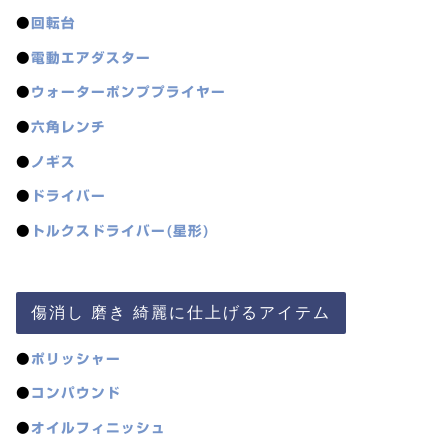
●
回転台
●
電動エアダスター
●
ウォーターポンププライヤー
●
六角レンチ
●
ノギス
●
ドライバー
●
トルクスドライバー(星形)
傷消し 磨き 綺麗に仕上げるアイテム
●
ポリッシャー
●
コンパウンド
●
オイルフィニッシュ