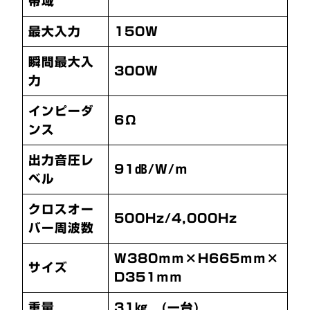
帯域
最大入力
150W
瞬間最大入
300W
力
インピーダ
6Ω
ンス
出力音圧レ
91㏈/W/ｍ
ベル
クロスオー
500Hz/4,000Hz
バー周波数
W380ｍｍ×H665ｍｍ×
サイズ
D351ｍｍ
重量
31㎏ (一台)