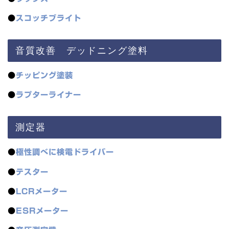
●
スコッチブライト
音質改善 デッドニング塗料
●
チッピング塗装
●
ラプターライナー
測定器
●
極性調べに検電ドライバー
●
テスター
●
LCRメーター
●
ESRメーター