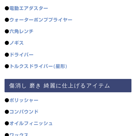
●
電動エアダスター
●
ウォーターポンププライヤー
●
六角レンチ
●
ノギス
●
ドライバー
●
トルクスドライバー(星形)
傷消し 磨き 綺麗に仕上げるアイテム
●
ポリッシャー
●
コンパウンド
●
オイルフィニッシュ
●
ワックス