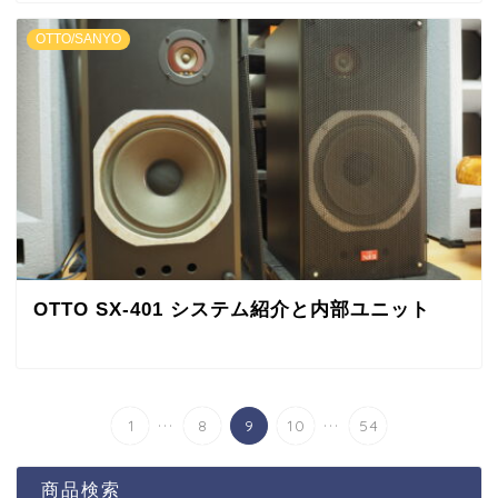
OTTO/SANYO
OTTO SX-401 システム紹介と内部ユニット
...
...
1
8
9
10
54
商品検索