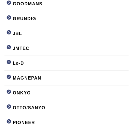
GOODMANS
GRUNDIG
JBL
JMTEC
Lo-D
MAGNEPAN
ONKYO
OTTO/SANYO
PIONEER