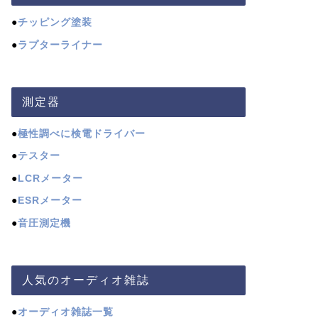
●
チッピング塗装
●
ラプターライナー
測定器
●
極性調べに検電ドライバー
●
テスター
●
LCRメーター
●
ESRメーター
●
音圧測定機
人気のオーディオ雑誌
●
オーディオ雑誌一覧