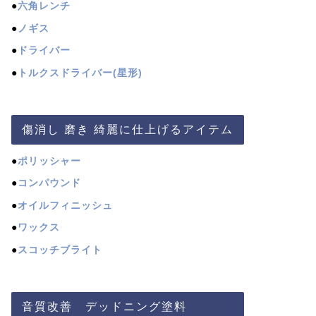
●
六角レンチ
●
ノギス
●
ドライバー
●
トルクスドライバー(星形)
傷消し 磨き 綺麗に仕上げるアイテム
●
ポリッシャー
●
コンパウンド
●
オイルフィニッシュ
●
ワックス
●
スコッチブライト
音質改善 デッドニング塗料