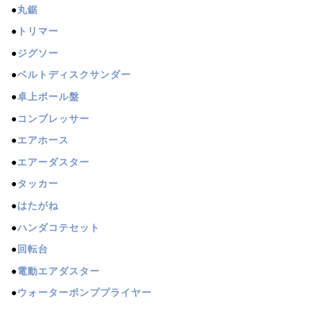
●
丸鋸
●
トリマー
●
ジグソー
●
ベルトディスクサンダー
●
卓上ボール盤
●
コンプレッサー
●
エアホース
●
エアーダスター
●
タッカー
●
はたがね
●
ハンダコテセット
●
回転台
●
電動エアダスター
●
ウォーターポンププライヤー